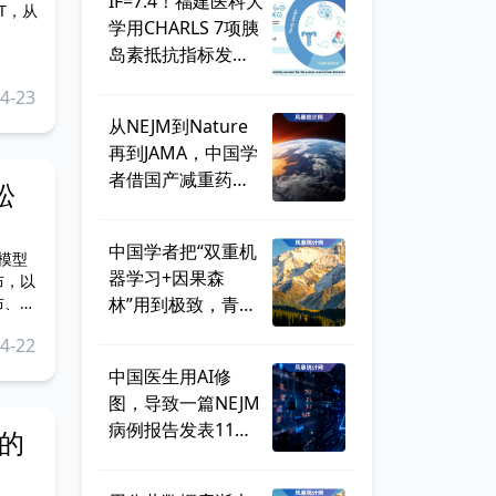
IF=7.4！福建医科大
T，从
学用CHARLS 7项胰
岛素抵抗指标发
文，旧选题依旧拿
4-23
捏高分！
从NEJM到Nature
再到JAMA，中国学
者借国产减重药物
松
玛仕度肽，完成三
大顶刊“全满贯”
中国学者把“双重机
计模型
器学习+因果森
林”用到极致，青少
的数
年情感虐待的伤害
4-22
终于能做个体化评
中国医生用AI修
估了！
图，导致一篇NEJM
病例报告发表11天
的
后被撤稿