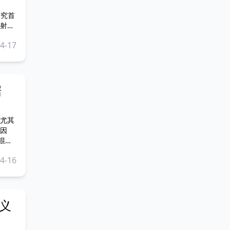
射
病变
4-17
据
因
混
4-16
义