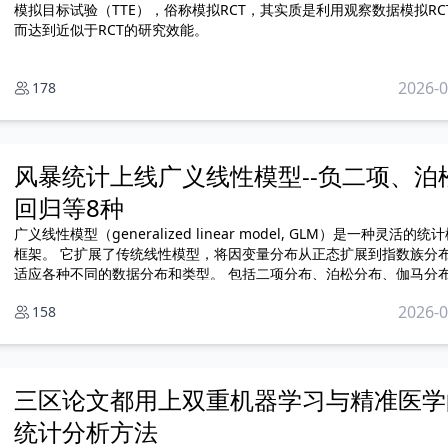
模拟目标试验（TTE），俗称模拟RCT，其实质是利用观察数据模拟RC
而达到近似于RCT的研究效能。
2026-0
178
风暴统计上线广义线性模型--负二项、泊
回归等8种
广义线性模型（generalized linear model, GLM）是一种灵活的统
框架。 它扩展了传统线性模型，将因变量分布从正态扩展到指数族分布，以
适应各种不同的数据分布和类型。 包括二项分布、泊松分布、伽马分布、逆
高斯分布等，同一套理论框架可以处理连续、分类或离散型等多种类型
2026-0
158
据。
三区论文都用上双重机器学习与精准医学
统计分析方法