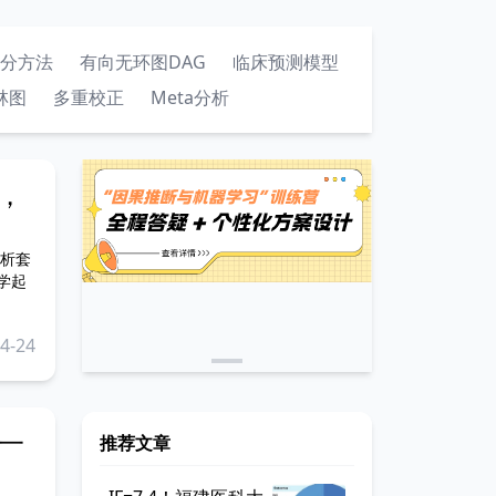
分方法
有向无环图DAG
临床预测模型
林图
多重校正
Meta分析
，
析套
学起
4-24
一
推荐文章