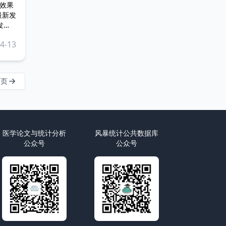
效果
发
注模
4-13
性、
一页
医学论文与统计分析
风暴统计公共数据库
公众号
公众号