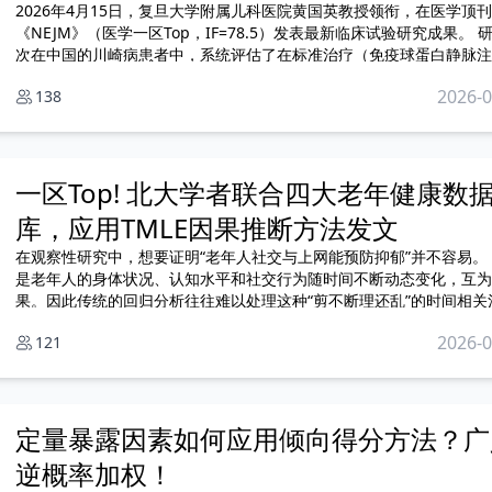
2026年4月15日，复旦大学附属儿科医院黄国英教授领衔，在医学顶刊
《NEJM》（医学一区Top，IF=78.5）发表最新临床试验研究成果。 研究首
次在中国的川崎病患者中，系统评估了在标准治疗（免疫球蛋白静脉注
（IVIG）+阿司匹林）基础上加用泼尼松龙（糖皮质激素）对冠状动脉
2026-0
138
的预防效果，结果为阴性但具有重要临床指导意义。
一区Top! 北大学者联合四大老年健康数
库，应用TMLE因果推断方法发文
在观察性研究中，想要证明“老年人社交与上网能预防抑郁”并不容易。 尤其
是老年人的身体状况、认知水平和社交行为随时间不断动态变化，互为
果。因此传统的回归分析往往难以处理这种“剪不断理还乱”的时间相关
杂。
2026-0
121
定量暴露因素如何应用倾向得分方法？广
逆概率加权！