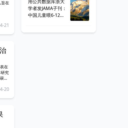
用公共数据库浙大
队旨在
学者发JAMA子刊：
中国儿童喂6-12个
月就够
4-21
治
表在
区获得
4-20
果