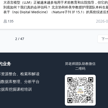
大语言模型（LLM）正被越来越多地用于术前教育和出院指导，但它的
到底如何？我们真的会评估吗？ 北京协和朴美华教授护理团队本科生最新发
表于《npj Digital Medicine》（Nature子刊 IF 15.1）的系统综述后
现：现有评估“偏科”严重——大家热衷测量焦虑和满意度，却几乎不关
2026-0
135
型的安全性、公平性和运行效率。该综述基于一个四维评估框架（准确
可信度、共情、性能），系统分析了20项研究。
2 / 47
下
的业务
郑老师团队助教微信
二维码
库资源整合、检索和解读
码数据库整理、分析平台
数据库挖掘课程培训