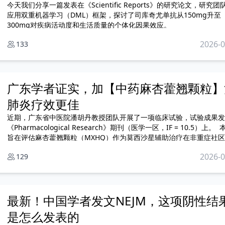
今天我们分享一篇发表在《Scientific Reports》的研究论文，研究团
应用双重机器学习（DML）框架，探讨了司库奇尤单抗从150mg升至
300mg对疾病活动度和生活质量的个体化因果效应。
2026-0
133
广东学者证实，加【中药麻杏藿翘颗粒】
肺炎疗效更佳
近期，广东省中医院潘胡丹教授团队开展了一项临床试验，试验成果发
《Pharmacological Research》期刊（医学一区，IF = 10.5）上。 本研究
旨在评估麻杏藿翘颗粒（MXHQ）作为莫西沙星辅助治疗在非重症社
性肺炎（CAP）中的疗效和安全性，同时探讨其潜在机制。
2026-0
129
最新！中国学者发文NEJM，这项阴性结
是怎么发表的