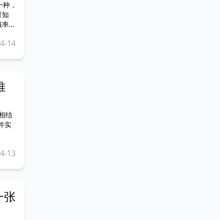
一种，
4-14
推
相结
并实
4-13
一张