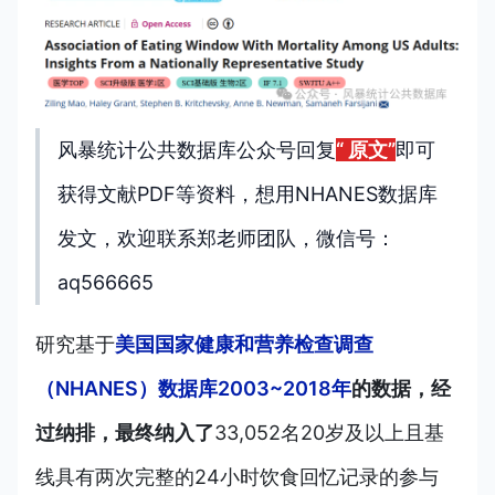
风暴统计公共数据库公众号回复
“ 原文”
即可
获得
文献PDF等资料，想用NHANES数据库
发文，欢
迎联系郑老师团队，微信号：
aq566665
研究基于
美国国家健康和营养检查调查
（NHANES）数据库2003~2018年
的数据，经
过纳排，最终纳入了
33,052名20岁及以上
且基
线
具有两次完整的24小时饮食回忆记录
的参与