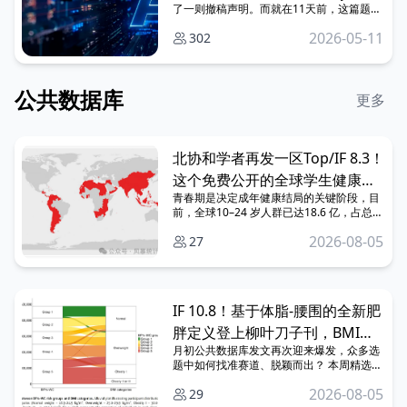
了一则撤稿声明。而就在11天前，这篇题
为“Bronchial Casts from Inhalation of
2026-05-11
302
Forest-Fire Smoke”的报告才刚刚上线。
公共数据库
更多
北协和学者再发一区Top/IF 8.3！
这个免费公开的全球学生健康调
青春期是决定成年健康结局的关键阶段，目
查，到底有多好用？
前，全球10–24 岁人群已达18.6 亿，占总人
口近 1/4。 有关青少年的研究也是备受关
2026-08-05
27
注。例如，近期发布在柳叶刀子刊的一篇文
章基于美国青少年脑认知发展（ABCD）研
究，发现青春期早期社交媒体使用的持续增
加，与两年后核心认知功能下降相关。 今天
小编就带大家转
IF 10.8！基于体脂-腰围的全新肥
胖定义登上柳叶刀子刊，BMI直
月初公共数据库发文再次迎来爆发，众多选
接出局？ | 一周好文汇总
题中如何找准赛道、脱颖而出？ 本周精选的
四篇范文均通过严谨的方法得出了“反直觉结
2026-08-05
29
论”，一起来看看他们是怎么做的吧~