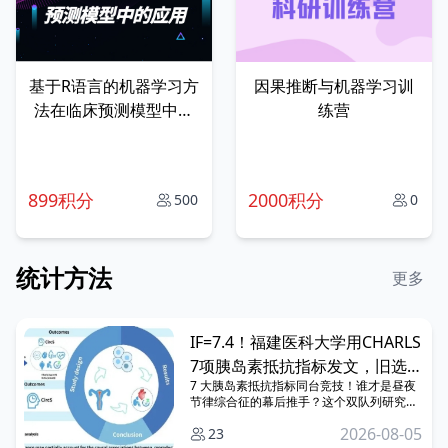
基于R语言的机器学习方
因果推断与机器学习训
法在临床预测模型中的
练营
应用
899积分
2000积分
500
0
统计方法
更多
IF=7.4！福建医科大学用CHARLS
7项胰岛素抵抗指标发文，旧选题
7 大胰岛素抵抗指标同台竞技！谁才是昼夜
依旧拿捏高分！
节律综合征的幕后推手？这个双队列研究直
击关键靶点。 思路超硬核～话不多说，速
2026-08-05
23
看！ 昼夜节律综合征（CircS）涵盖代谢、