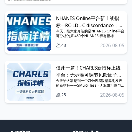
NHANES Online平台新上线指
标---RC-LDL-C discordance，可
今天，给大家介绍的是NHANES Online平台
直接一键提取！
可分析的第 469个NHANES 稀有指标-----残
留胆固醇与低密度脂蛋白胆固醇不协调
2026-08-05
43
（discordance）。同时，还分享了高分文
献是如何描述该指标的，以供大家参考。
仅此一篇！CHARLS新指标上线
平台：无标准可调节风险因子
今天给大家挖到一个CHARLS数据库刚发表
（SMuRF_less）
的新指标——SMuRF_less（无标准可调节风
险因子），文章发表在2026.4.28的二区期
2026-08-05
25
刊，属于典型的“信息差红利期”选题。