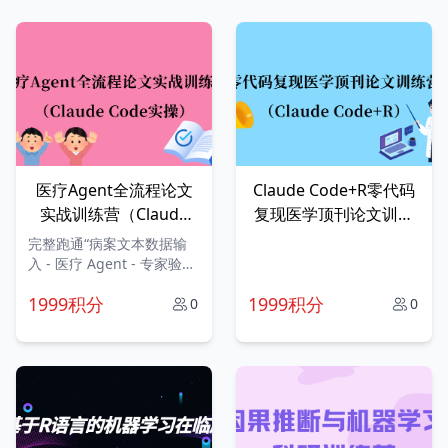
医疗Agent全流程论文
Claude Code+R零代码
实战训练营（Claude
复现医学顶刊论文训练
Code实操）
营
完整跑通“病案文本数据输
入 - 医疗 Agent - 专家验
证 - 统计分析 - 论文雏形”的
1999积分
1999积分
发表型研究流程
0
0