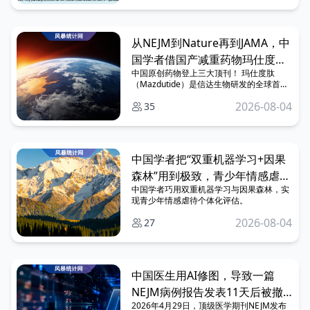
睡眠与情绪异常，显著升高全因死亡及心血
管疾病风险，但其在中老年女性中的危险因
素、中介机制与简易预测指标仍有待阐明。
2026年2月，福建医科大附属医院团队基于
从NEJM到Nature再到JAMA，中
CHARLS与ELSA两大数据库，在《Diabetes
Research and Clinical Practice（Q1，
国学者借国产减重药物玛仕度
IF=7.4）发表了一篇题为 “Reproductive
中国原创药物登上三大顶刊！ 玛仕度肽
肽，完成三大顶刊“全满贯”
factors, insulin resistance surrogate
（Mazdutide）是信达生物研发的全球首款
indices, and circadian syndrome among
GCG/GLP-1双受体激动剂，也是迄今为止唯
middle‑aged and elderly women” 的研究
2026-08-04
35
一同时登上《Nature》主刊、《NEJM》和
论文。采用双队列验证+孟德尔随机化+中介
《JAMA》三大国际顶级期刊的国产原创药
分析，系统解析生殖生命周期因素与昼夜节
物。 这一里程碑式的成就，源于三项重磅临
律综合征的关联及机制，为女性高危人群筛
床研究的相继发表.
查与干预提供新依据。 结果显示，早初潮、
早绝经可显著升高中老年女性新发昼夜节律
中国学者把“双重机器学习+因果
综合征风险，且胰岛素抵抗（IR）在其中发
森林”用到极致，青少年情感虐待
挥关键中介作用。
中国学者巧用双重机器学习与因果森林，实
的伤害终于能做个体化评估了！
现青少年情感虐待个体化评估。
2026-08-04
27
中国医生用AI修图，导致一篇
NEJM病例报告发表11天后被撤
2026年4月29日，顶级医学期刊NEJM发布
稿