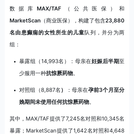
数据库
MAX/TAF
（公共医保）和
MarketScan
（商业医保），构建了包含
23,880
名由患癫痫的女性所生的儿童
队列，并分为两
组：
暴露组（14,993名）：母亲在
妊娠后半期
至
少服用一种
抗惊厥药物
。
对照组（8,887名
）
：母亲在
孕前3个月至分
娩期间未使用任何抗惊厥药物
。
其中，MAX/TAF提供了7,245名对照和10,345名
暴露；MarketScan提供了1,642名对照和4,648