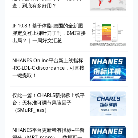
查，到底有多好用？
IF 10.8！基于体脂-腰围的全新肥
胖定义登上柳叶刀子刊，BMI直接
出局？ | 一周好文汇总
NHANES Online平台新上线指标--
-RC-LDL-C discordance，可直接
一键提取！
仅此一篇！CHARLS新指标上线平
台：无标准可调节风险因子
（SMuRF_less）
NHANES平台更新稀有指标--平衡
得分（MRT_score），数据可一