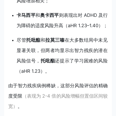
风险增加相关；
卡马西平
和
奥卡西平
则表现出对 ADHD 及行
为障碍的适度风险升高（aHR 1.23–1.40）；
尽管
托吡酯
和
拉莫三嗪
在大多数结局中未见
显著关联，但两者均显示出智力残疾的潜在
风险信号，
托吡酯
还提示了学习困难的风险
（aHR 1.23）。
由于智力残疾病例稀缺，这部分风险评估的精确
度受限
（表现为 2-4 倍的风险增幅但置信区间较
宽）
。