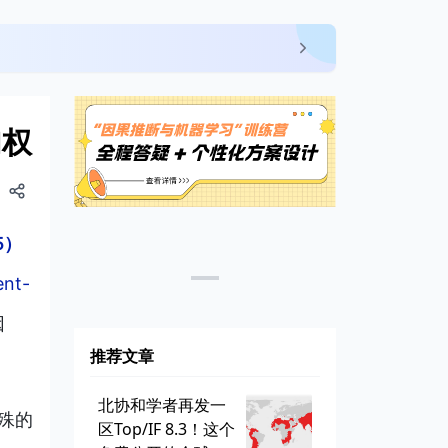
加权
5）
ent-
因
推荐文章
北协和学者再发一
殊的
区Top/IF 8.3！这个