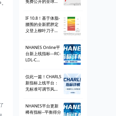
免费公开的全球学
中。
生健康调查，到底
有多好用？
IF 10.8！基于体脂-
腰围的全新肥胖定
义登上柳叶刀子
刊，BMI直接出
局？ | 一周好文汇
NHANES Online平
总
台新上线指标---RC-
LDL-C
discordance，可
直接一键提取！
仅此一篇！CHARLS
新指标上线平台：
无标准可调节风险
因子
（SMuRF_less）
了
NHANES平台更新
稀有指标--平衡得分
询