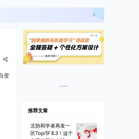
自变
推荐文章
北协和学者再发一
区Top/IF 8.3！这个