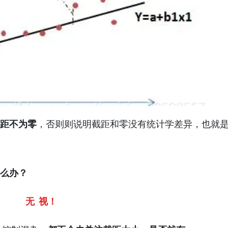
截距不为零
，否则则说明截距和零没有统计学差异，也就
怎么办？
无 视！