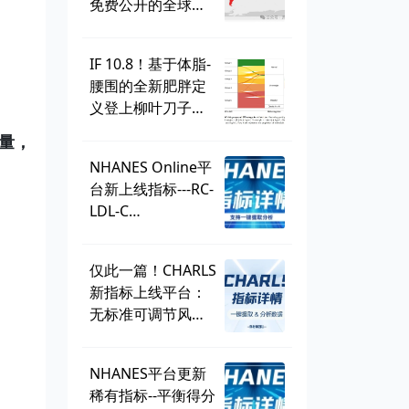
免费公开的全球学
生健康调查，到底
有多好用？
IF 10.8！基于体脂-
腰围的全新肥胖定
义登上柳叶刀子
刊，BMI直接出
量，
局？ | 一周好文汇
NHANES Online平
总
台新上线指标---RC-
LDL-C
discordance，可
直接一键提取！
仅此一篇！CHARLS
新指标上线平台：
无标准可调节风险
因子
（SMuRF_less）
NHANES平台更新
稀有指标--平衡得分