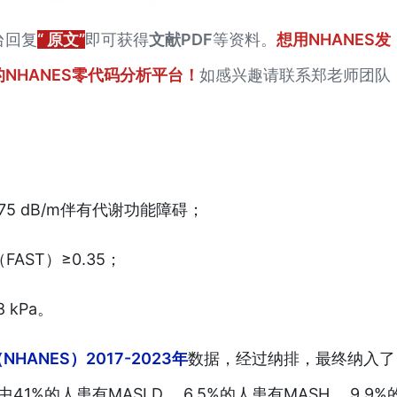
台回复
“ 原文”
即可获得
文献PDF
等资料。
想用NHANES发
NHANES零代码分析平台！
如感兴趣请联系郑老师团队
275 dB/m伴有代谢功能障碍；
FAST）≥0.35；
 kPa。
ANES）2017-2023年
数据，经过纳排，最终纳
入了
41%的人患有MASLD， 6.5%的人患有MASH， 9.9%