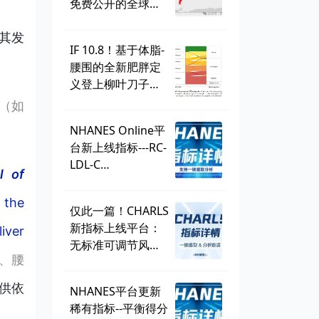
免费公开的全球学
生健康调查，到底
有多好用？
其发
IF 10.8！基于体脂-
腰围的全新肥胖定
义登上柳叶刀子
刊，BMI直接出
（如
局？ | 一周好文汇
NHANES Online平
总
台新上线指标---RC-
LDL-C
l of
discordance，可
直接一键提取！
 the
仅此一篇！CHARLS
新指标上线平台：
iver
无标准可调节风险
、腰
因子
（SMuRF_less）
提供依
NHANES平台更新
稀有指标--平衡得分