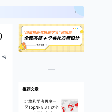
5）
推荐文章
北协和学者再发一
区Top/IF 8.3！这个