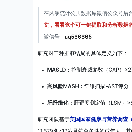
在风暴统计公共数据库微信公众号后
文，看看这个可一键提取和分析数据的
微信号：
aq566665
研究对三种肝脏结局的具体定义如下：
MASLD：
控制衰减参数（CAP）
≥
高风险MASH：
纤维扫描-AST评分（
肝纤维化：
肝硬度测定值（LSM）≥8
研究团队基于
美国国家健康与营养调查（NH
11,579名≥18岁且符合条件的成年人，其中