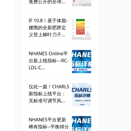
免费公开的全球学
生健康调查，到底
有多好用？
IF 10.8！基于体脂-
腰围的全新肥胖定
义登上柳叶刀子
刊，BMI直接出
局？ | 一周好文汇
NHANES Online平
总
台新上线指标---RC-
LDL-C
discordance，可
直接一键提取！
仅此一篇！CHARLS
新指标上线平台：
无标准可调节风险
因子
（SMuRF_less）
NHANES平台更新
稀有指标--平衡得分