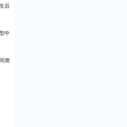
生后
型中
间测