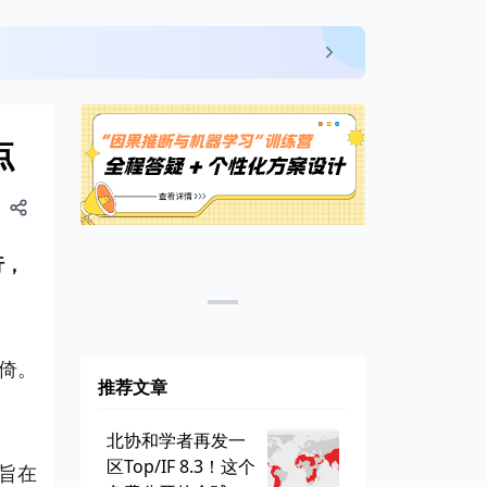
点
行，
倚。
推荐文章
北协和学者再发一
区Top/IF 8.3！这个
旨在