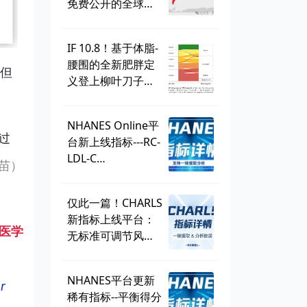
免费公开的全球学
生健康调查，到底
有多好用？
IF 10.8！基于体脂-
腰围的全新肥胖定
，但
义登上柳叶刀子
刊，BMI直接出
局？ | 一周好文汇
NHANES Online平
总
过
台新上线指标---RC-
LDL-C
苗）
discordance，可
直接一键提取！
仅此一篇！CHARLS
新指标上线平台：
医学
无标准可调节风险
因子
（SMuRF_less）
NHANES平台更新
r
稀有指标--平衡得分