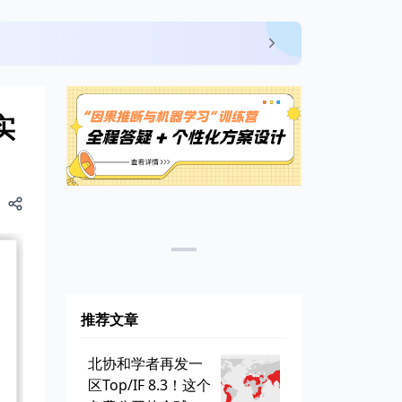
实
推荐文章
北协和学者再发一
区Top/IF 8.3！这个