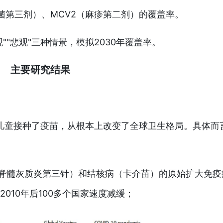
炎球菌第三剂）、MCV2（麻疹第二剂）的覆盖率。
观""悲观"三种情景，模拟2030年覆盖率。
主要研究结果
儿童接种了疫苗，从根本上改变了全球卫生格局。具体而
ol3（脊髓灰质炎第三针）和结核病（卡介苗）的原始扩大免
010年后100多个国家速度减缓；