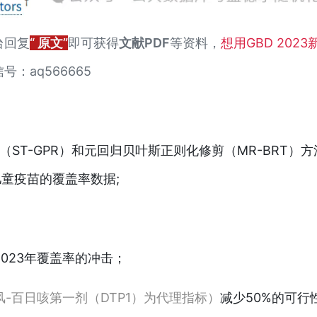
台回复
“ 原文”
即可获得
文献PDF
等资料，
想用GBD 2023
：aq566665
ST-GPR）和元回归贝叶斯正则化修剪（MR-BRT）方
规儿童疫苗的覆盖率数据;
-2023年覆盖率的冲击；
风-百日咳第一剂（DTP1）为代理指标）
减少50%的可行