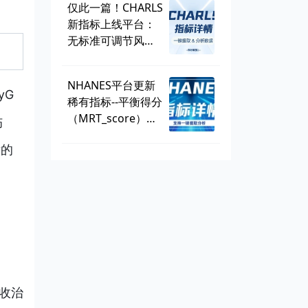
仅此一篇！CHARLS
新指标上线平台：
无标准可调节风险
因子
（SMuRF_less）
NHANES平台更新
yG
稀有指标--平衡得分
（MRT_score），
伤
数据可一键提取
后的
 收治