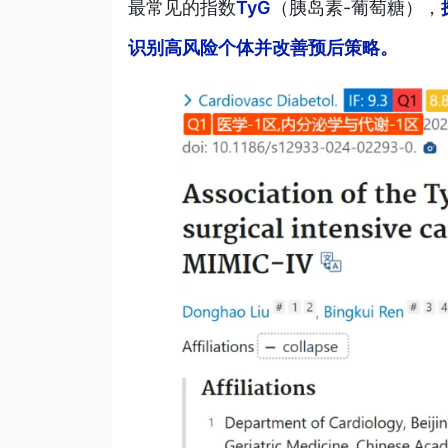
最常见的指数
TyG
（胰岛素-葡萄糖），
识别高风险个体并改善预后策略。