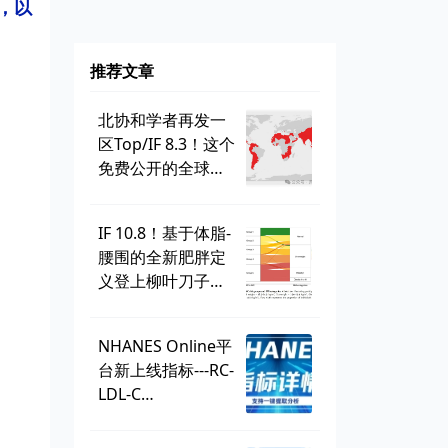
，以
推荐文章
北协和学者再发一
区Top/IF 8.3！这个
免费公开的全球学
生健康调查，到底
有多好用？
IF 10.8！基于体脂-
腰围的全新肥胖定
义登上柳叶刀子
刊，BMI直接出
局？ | 一周好文汇
NHANES Online平
总
台新上线指标---RC-
LDL-C
discordance，可
直接一键提取！