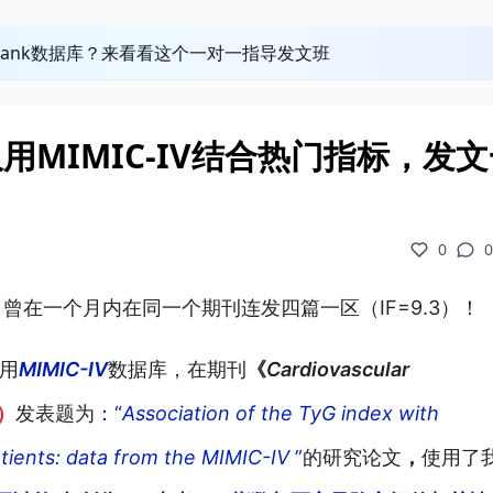
obank数据库？来看看这个一对一指导发文班
！仅用MIMIC-IV结合热门指标，发
0
0
曾在一个月内在同一个期刊连发四篇一区（IF=9.3）！
者用
MIMIC-IV
数据库，在
期刊
《
Cardiovascular
3）
发表题为
：“
Association of the TyG index with
atients: data from the MIMIC-IV
”
的
研究论文
，
使用了