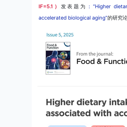
IF=5.1）
发表题为
：“Higher dietar
accelerated biological aging”
的研究