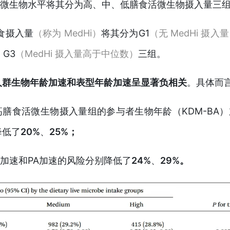
微生物水平将其分为高、中、低膳食活微生物摄入量三
食摄入量
（称为 MedHi）
将其分为G1
（无 MedHi 摄入
 G3
（MedHi 摄入量高于中位数）
三组。
人群生物年龄加速和表型年龄加速呈显著负相关
。具体而
高膳食活微生物摄入量组的参与者生物年龄（
KDM-BA
）
降低了
20%
、
25%；
BA加速和PA加速的风险分别降低了
24%
、
29%。