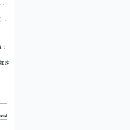
组；
量）、
言：
加速