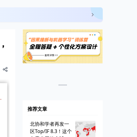
，
推荐文章
北协和学者再发一
区Top/IF 8.3！这个