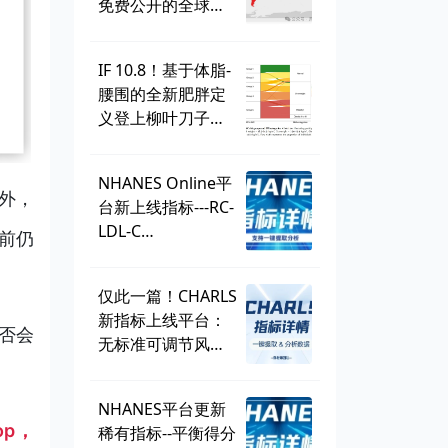
免费公开的全球学
生健康调查，到底
有多好用？
IF 10.8！基于体脂-
腰围的全新肥胖定
义登上柳叶刀子
刊，BMI直接出
局？ | 一周好文汇
NHANES Online平
总
外，
台新上线指标---RC-
LDL-C
前仍
discordance，可
直接一键提取！
仅此一篇！CHARLS
新指标上线平台：
否会
无标准可调节风险
因子
（SMuRF_less）
NHANES平台更新
op，
稀有指标--平衡得分