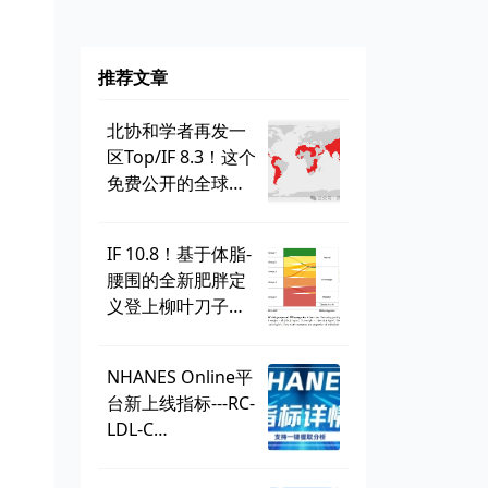
推荐文章
北协和学者再发一
区Top/IF 8.3！这个
免费公开的全球学
生健康调查，到底
有多好用？
IF 10.8！基于体脂-
腰围的全新肥胖定
义登上柳叶刀子
刊，BMI直接出
局？ | 一周好文汇
NHANES Online平
总
台新上线指标---RC-
LDL-C
discordance，可
直接一键提取！