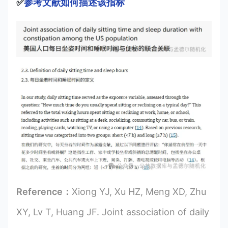
✅
参考文献如何描述该指标
Reference：
Xiong YJ, Xu HZ, Meng XD, Zhu
XY, Lv T, Huang JF. Joint association of daily