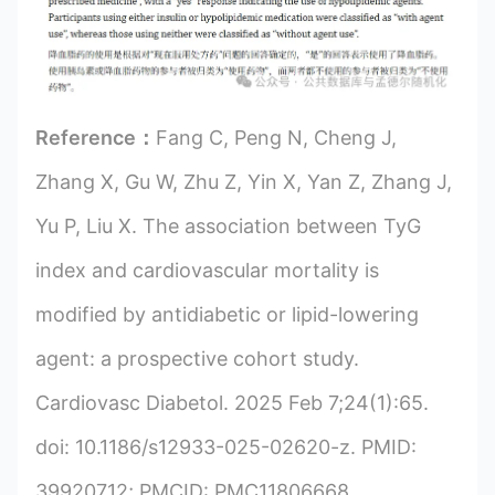
Reference：
Fang C, Peng N, Cheng J,
Zhang X, Gu W, Zhu Z, Yin X, Yan Z, Zhang J,
Yu P, Liu X. The association between TyG
index and cardiovascular mortality is
modified by antidiabetic or lipid-lowering
agent: a prospective cohort study.
Cardiovasc Diabetol. 2025 Feb 7;24(1):65.
doi: 10.1186/s12933-025-02620-z. PMID:
39920712; PMCID: PMC11806668.