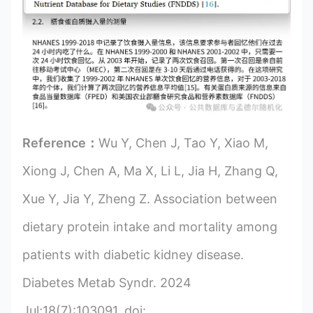
Reference：
Wu Y, Chen J, Tao Y, Xiao M,
Xiong J, Chen A, Ma X, Li L, Jia H, Zhang Q,
Xue Y, Jia Y, Zheng Z. Association between
dietary protein intake and mortality among
patients with diabetic kidney disease.
Diabetes Metab Syndr. 2024
Jul;18(7):103091. doi: