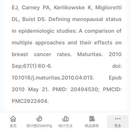
EJ, Carney PA, Kerlikowske K, Miglioretti
DL, Buist DS. Defining menopausal status
in epidemiologic studies: A comparison of
multiple approaches and their effects on
breast cancer rates. Maturitas. 2010
Sep;67(1):60-6. doi:
10.1016/j.maturitas.2010.04.015. Epub
2010 May 21. PMID: 20494530; PMCID:
PMC2922404.
健康状态_消化道癌症
首页
统计图ZstatsFig
统计方法
精品课程
更多