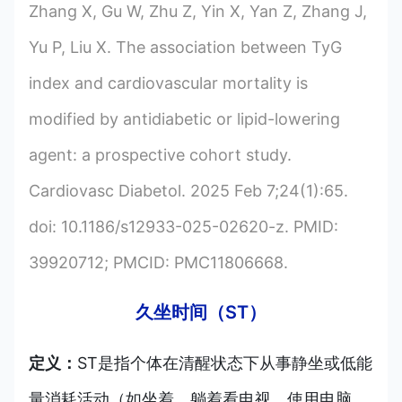
Zhang X, Gu W, Zhu Z, Yin X, Yan Z, Zhang J,
Yu P, Liu X. The association between TyG
index and cardiovascular mortality is
modified by antidiabetic or lipid-lowering
agent: a prospective cohort study.
Cardiovasc Diabetol. 2025 Feb 7;24(1):65.
doi: 10.1186/s12933-025-02620-z. PMID:
39920712; PMCID: PMC11806668.
久坐时间（ST）
定义：
ST是指个体在清醒状态下从事静坐或低能
量消耗活动（如坐着、躺着看电视、使用电脑、