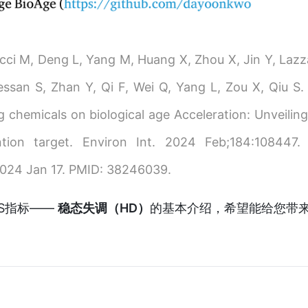
i M, Deng L, Yang M, Huang X, Zhou X, Jin Y, Lazza
ressan S, Zhan Y, Qi F, Wei Q, Yang L, Zou X, Qiu S.
 chemicals on biological age Acceleration: Unveiling
tion target. Environ Int. 2024 Feb;184:108447. 
2024 Jan 17. PMID: 38246039.
S指标——
稳态失调（HD）
的基本介绍，希望能给您带