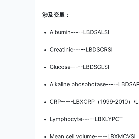
涉及变量：
Albumin-----LBDSALSI
Creatinie-----LBDSCRSI
Glucose-----LBDSGLSI
Alkaline phosphotase-----LB
CRP-----LBXCRP（1999-2010）/
Lymphocyte-----LBXLYPCT
Mean cell volume-----LBXMCVSI