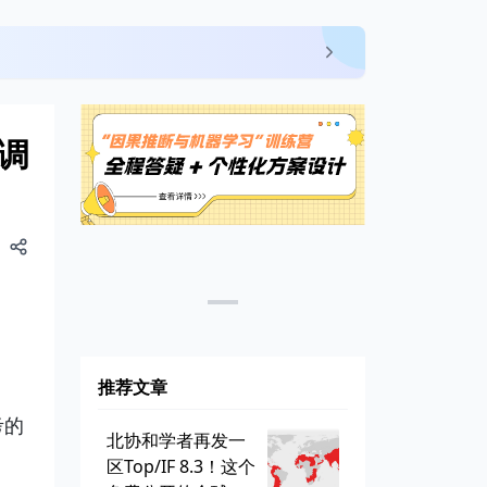
失调
推荐文章
考的
北协和学者再发一
区Top/IF 8.3！这个