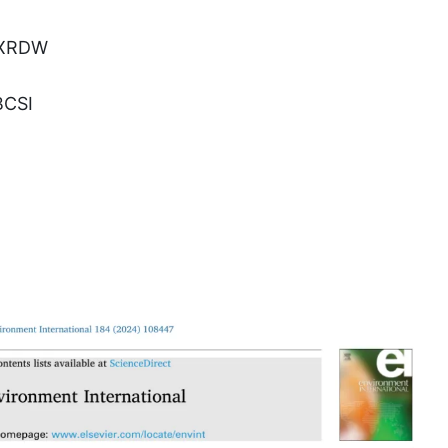
LBXRDW
BCSI