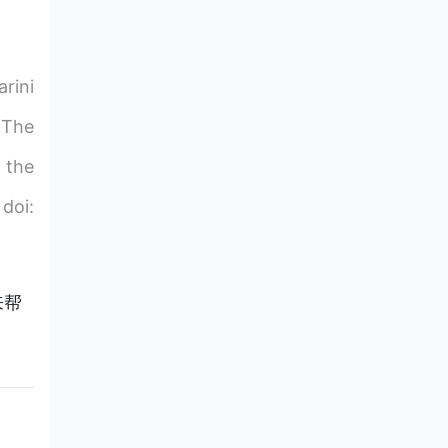
rini
 The
 the
doi:
来帮