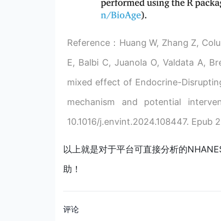
Reference：Huang W, Zhang Z, Colucc
E, Balbi C, Juanola O, Valdata A, B
mixed effect of Endocrine-Disrupting
mechanism and potential interven
10.1016/j.envint.2024.108447. Epub 
以上就是对于平台可直接分析的NHANE
助！
评论