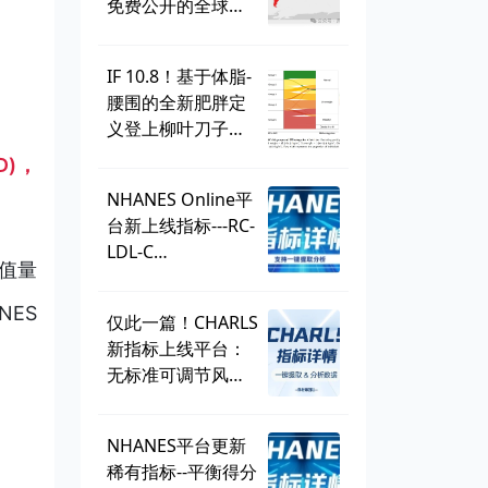
免费公开的全球学
生健康调查，到底
有多好用？
IF 10.8！基于体脂-
腰围的全新肥胖定
义登上柳叶刀子
刊，BMI直接出
D)，
局？ | 一周好文汇
NHANES Online平
总
台新上线指标---RC-
LDL-C
D值量
discordance，可
直接一键提取！
NES
仅此一篇！CHARLS
新指标上线平台：
无标准可调节风险
因子
（SMuRF_less）
NHANES平台更新
稀有指标--平衡得分