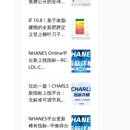
免费公开的全球学
生健康调查，到底
有多好用？
IF 10.8！基于体脂-
腰围的全新肥胖定
义登上柳叶刀子
刊，BMI直接出
局？ | 一周好文汇
NHANES Online平
总
台新上线指标---RC-
LDL-C
discordance，可
直接一键提取！
仅此一篇！CHARLS
新指标上线平台：
无标准可调节风险
因子
（SMuRF_less）
NHANES平台更新
稀有指标--平衡得分