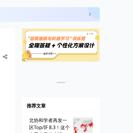
推荐文章
北协和学者再发一
区Top/IF 8.3！这个