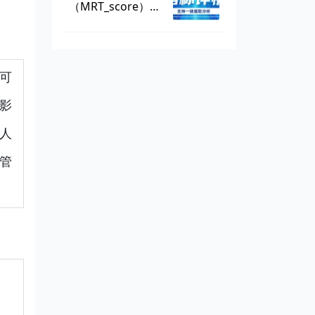
（MRT_score），
数据可一键提取
可
影
人
管