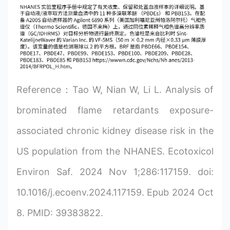
Reference：Tao W, Nian W, Li L. Analysis of
brominated flame retardants exposure-
associated chronic kidney disease risk in the
US population from the NHANES. Ecotoxicol
Environ Saf. 2024 Nov 1;286:117159. doi:
10.1016/j.ecoenv.2024.117159. Epub 2024 Oct
8. PMID: 39383822.