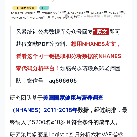
风暴统计公共数据库公众号回复
“ 原文”
即可
获得
文献PDF
等资料。
想用NHANES发文，
看看这个可一键提取和分析数据的NHANES
零代码分析平台！
如感兴趣请联系郑老师团
队，微信号：
aq566665
研究团队基于
美国国家健康与营养调查
（NHANES）2011-2018年
数据，经过纳排，最
终
纳
入了5200名≥18岁
且符合条件的成年人。
研究采用多变量Logistic回归分析六种VAF指标