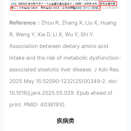
Reference：
Zhou R, Zhang X, Liu X, Huang
R, Wang Y, Xia D, Li X, Wu Y, Shi Y.
Association between dietary amino acid
intake and the risk of metabolic dysfunction-
associated steatotic liver disease. J Adv Res.
2025 May 15:S2090-1232(25)00349-2. doi:
10.1016/j.jare.2025.05.029. Epub ahead of
print. PMID: 40381910.
疾病类