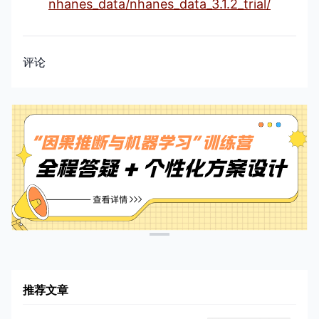
nhanes_data/nhanes_data_3.1.2_trial/
评论
推荐文章