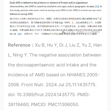
Reference：
Xu B, Hu Y, Di J, Liu Z, Yu Z, Han
L, Ning Y. The negative association between
the docosapentaenoic acid intake and the
incidence of AMD based on NHANES 2005-
2008. Front Nutr. 2024 Jul 25;11:1435775.
doi: 10.3389/fnut.2024.1435775. PMID:
39119460; PMCID: PMC11306050.