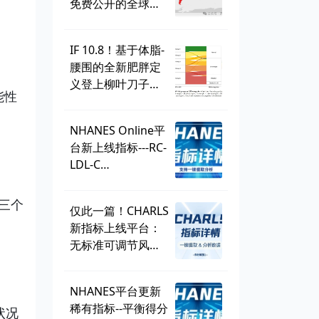
免费公开的全球学
生健康调查，到底
有多好用？
IF 10.8！基于体脂-
腰围的全新肥胖定
义登上柳叶刀子
能性
刊，BMI直接出
局？ | 一周好文汇
NHANES Online平
总
台新上线指标---RC-
LDL-C
discordance，可
直接一键提取！
及三个
仅此一篇！CHARLS
新指标上线平台：
无标准可调节风险
因子
（SMuRF_less）
NHANES平台更新
稀有指标--平衡得分
状况