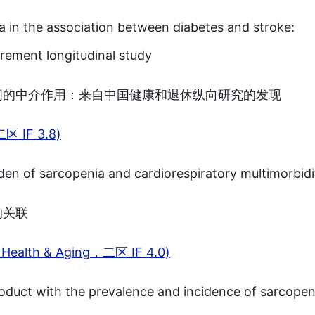
ia in the association between diabetes and stroke:
irement longitudinal study
间的中介作用：来自中国健康和退休纵向研究的发现
 IF 3.8)
en of sarcopenia and cardiorespiratory multimorbidi
的关联
ealth & Aging，二区 IF 4.0)
roduct with the prevalence and incidence of sarcopen