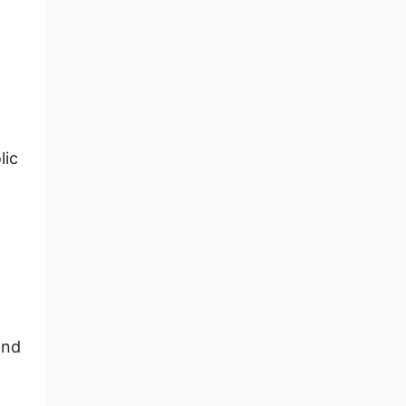
lic
and