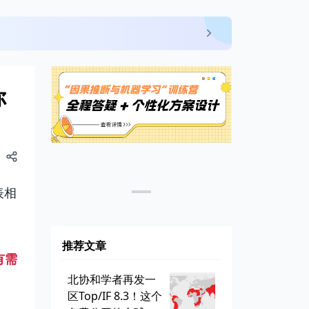
你
表相
推荐文章
有需
北协和学者再发一
区Top/IF 8.3！这个