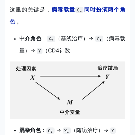
这里的关键是，
病毒载量
同时扮演两个角
C₁
色
，
中介角色
：
（基线治疗）→
（病毒载
X₀
C₁
量）→
（CD4计数
Y
混杂角色
：
→
（随访治疗）→
C₁
X₁
Y