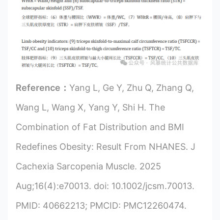
Reference：
Yang L, Ge Y, Zhu Q, Zhang Q,
Wang L, Wang X, Yang Y, Shi H. The
Combination of Fat Distribution and BMI
Redefines Obesity: Result From NHANES. J
Cachexia Sarcopenia Muscle. 2025
Aug;16(4):e70013. doi: 10.1002/jcsm.70013.
PMID: 40662213; PMCID: PMC12260474.