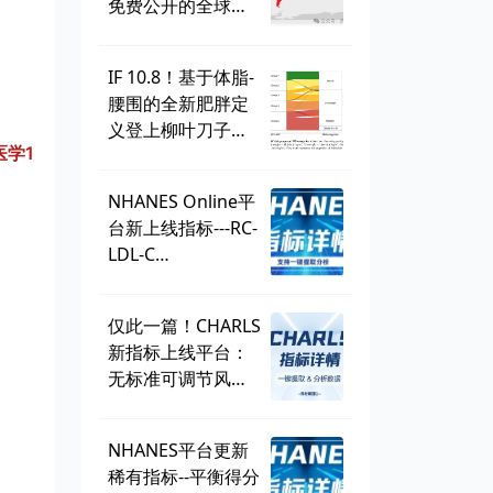
免费公开的全球学
生健康调查，到底
有多好用？
IF 10.8！基于体脂-
腰围的全新肥胖定
义登上柳叶刀子
医学1
刊，BMI直接出
局？ | 一周好文汇
NHANES Online平
总
台新上线指标---RC-
LDL-C
discordance，可
直接一键提取！
仅此一篇！CHARLS
新指标上线平台：
无标准可调节风险
因子
（SMuRF_less）
NHANES平台更新
稀有指标--平衡得分