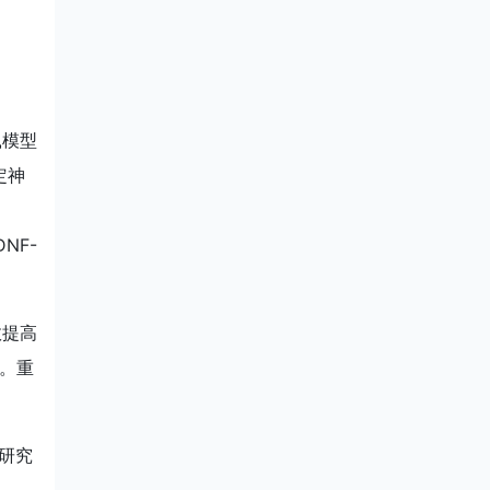
鼠模型
定神
NF-
效提高
调。重
的研究