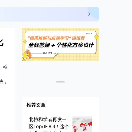
化
方法，
推荐文章
北协和学者再发一
区Top/IF 8.3！这个