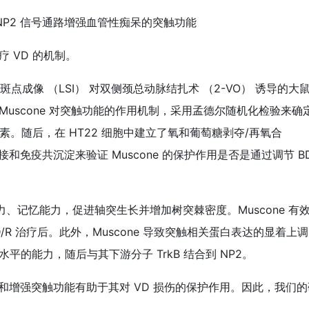
rkB-NP2 信号通路增强血管性痴呆的突触功能
疗 VD 的机制。
点成像 （LSI） 对双侧颈总动脉结扎术 （2-VO） 诱导的大
 Muscone 对突触功能的作用机制，采用孟德尔随机化检验来确
险因素。随后，在 HT22 细胞中建立了氧和葡萄糖剥夺/再氧合
对接和免疫共沉淀来验证 Muscone 的保护作用是否是通过调节 BD
能力、记忆能力，促进轴突生长并增加树突棘密度。Muscone 有
GD/R 治疗后。此外，Muscone 导致突触相关蛋白表达的显着上
 水平的能力，随后与其下游分子 TrkB 结合到 NP2。
NP2 通路和增强突触功能有助于其对 VD 损伤的保护作用。因此，我们