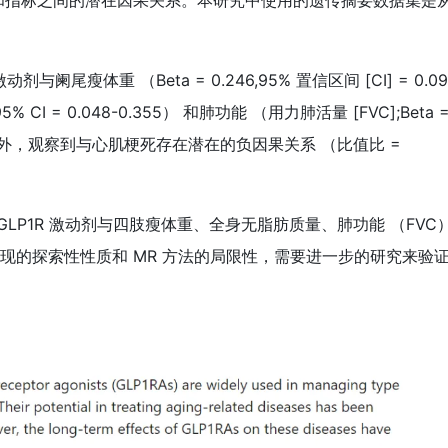
关疾病和指标之间的潜在因果关系。本研究中使用的遗传摘要数据集是
与阑尾瘦体重 （Beta = 0.246,95% 置信区间 [CI] = 0.09
% CI = 0.048-0.355） 和肺功能 （用力肺活量 [FVC];Beta 
 < .05）。此外，观察到与心肌梗死存在潜在的负因果关系 （比值比 =
GLP1R 激动剂与四肢瘦体重、全身无脂肪质量、肺功能 （FVC）
现的探索性性质和 MR 方法的局限性，需要进一步的研究来验