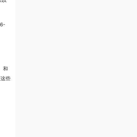
从以
6-
=
 和
证这些