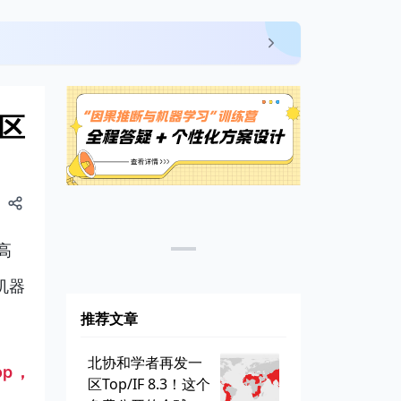
二区
高
机器
推荐文章
北协和学者再发一
op，
区Top/IF 8.3！这个