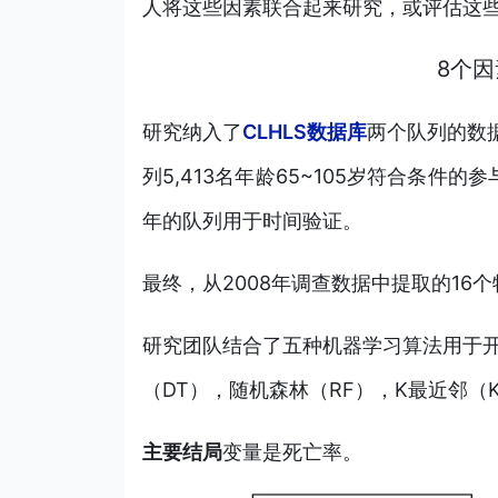
人将这些因素联合起来研究，或评估这
8个
研究纳
入了
CLHLS数据库
两个队列的数据
列5,413名年龄65~105岁符合条件的
年的队列用于时间验证。
最终，从2008年调查数据中提取的16个
研究团队结合了五种机器学习算法用于开
（DT），随机森林（RF），K最近邻（K
主要结局
变量是死亡率。