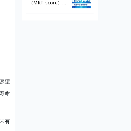
（MRT_score），
数据可一键提取
愿望
寿命
未有