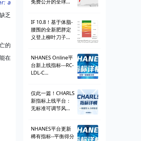
免费公开的全球学
r: a
生健康调查，到底
缺乏
有多好用？
IF 10.8！基于体脂-
腰围的全新肥胖定
义登上柳叶刀子
刊，BMI直接出
亡的
局？ | 一周好文汇
NHANES Online平
能在
总
台新上线指标---RC-
LDL-C
discordance，可
直接一键提取！
仅此一篇！CHARLS
新指标上线平台：
无标准可调节风险
因子
（SMuRF_less）
NHANES平台更新
稀有指标--平衡得分