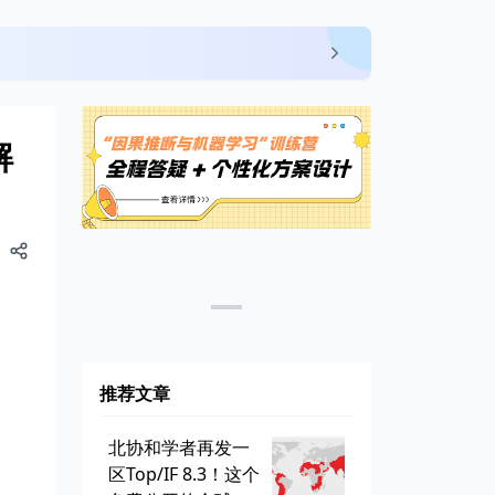
解
推荐文章
北协和学者再发一
区Top/IF 8.3！这个