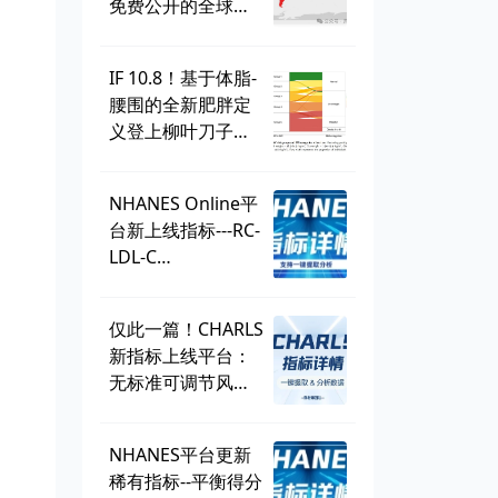
免费公开的全球学
生健康调查，到底
有多好用？
IF 10.8！基于体脂-
腰围的全新肥胖定
义登上柳叶刀子
刊，BMI直接出
局？ | 一周好文汇
NHANES Online平
总
台新上线指标---RC-
LDL-C
discordance，可
直接一键提取！
仅此一篇！CHARLS
新指标上线平台：
无标准可调节风险
因子
（SMuRF_less）
NHANES平台更新
稀有指标--平衡得分