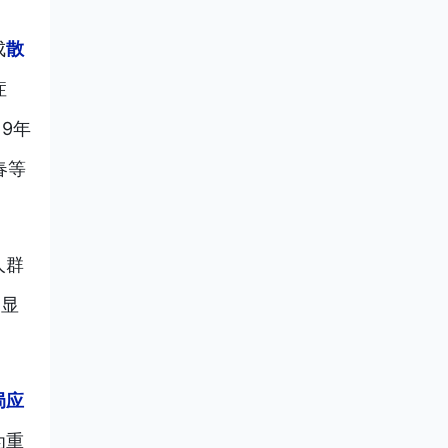
成
散
症
19年
春等
人群
，显
局应
为重