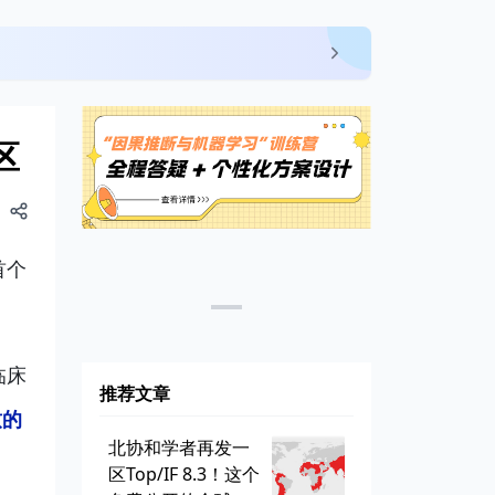
区
首个
临床
推荐文章
致的
北协和学者再发一
区Top/IF 8.3！这个