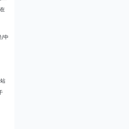
在
/中
疗站
干