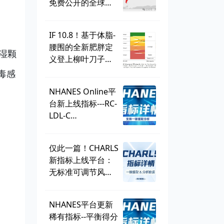
免费公开的全球学
生健康调查，到底
有多好用？
IF 10.8！基于体脂-
腰围的全新肥胖定
湿颗
义登上柳叶刀子
刊，BMI直接出
病毒感
局？ | 一周好文汇
NHANES Online平
总
台新上线指标---RC-
LDL-C
discordance，可
直接一键提取！
仅此一篇！CHARLS
新指标上线平台：
无标准可调节风险
因子
（SMuRF_less）
NHANES平台更新
稀有指标--平衡得分