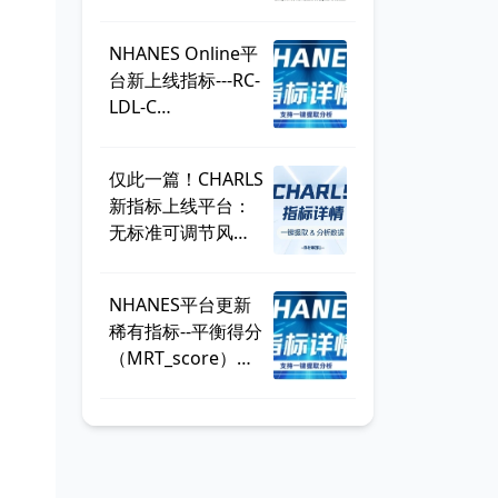
刊，BMI直接出
局？ | 一周好文汇
NHANES Online平
总
台新上线指标---RC-
LDL-C
discordance，可
直接一键提取！
仅此一篇！CHARLS
新指标上线平台：
无标准可调节风险
因子
（SMuRF_less）
NHANES平台更新
稀有指标--平衡得分
（MRT_score），
数据可一键提取