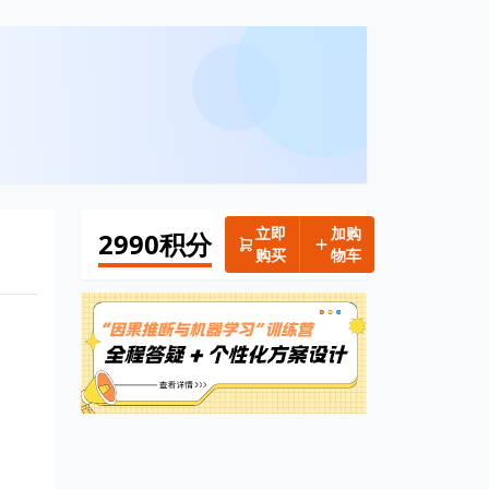
立即
加购
2990积分
购买
物车