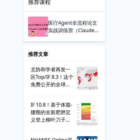
推荐课程
医疗Agent全流程论文
实战训练营（Claude
Code实操）
推荐文章
北协和学者再发一
区Top/IF 8.3！这个
免费公开的全球学
生健康调查，到底
有多好用？
IF 10.8！基于体脂-
腰围的全新肥胖定
义登上柳叶刀子
刊，BMI直接出
局？ | 一周好文汇