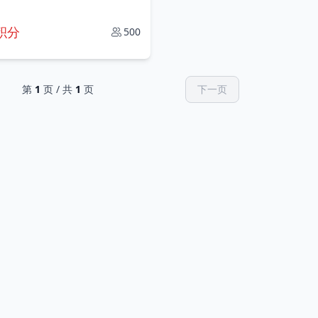
9积分
500
第
1
页 / 共
1
页
下一页