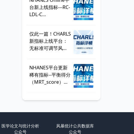
NHANES Online平
总
台新上线指标---RC-
LDL-C
discordance，可
直接一键提取！
仅此一篇！CHARLS
新指标上线平台：
无标准可调节风险
因子
（SMuRF_less）
NHANES平台更新
稀有指标--平衡得分
（MRT_score），
数据可一键提取
医学论文与统计分析
风暴统计公共数据库
公众号
公众号