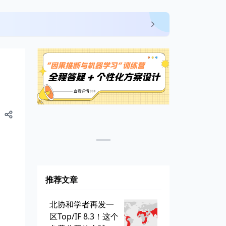
推荐文章
北协和学者再发一
区Top/IF 8.3！这个