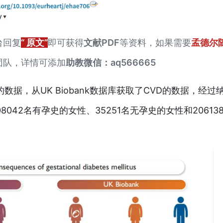
台回复
“ 原文”
即可获得
文献PDF
等资料，如果需要
孟德尔
团队，详情可添加
助教微信：aq566665
的数据，从UK Biobank数据库获取了CVD的数据，经过
8042名有孕史的女性、35251名无孕史的女性和20613