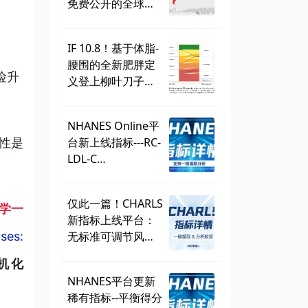
免费公开的全球学
生健康调查，到底
有多好用？
IF 10.8！基于体脂-
腰围的全新肥胖定
险升
义登上柳叶刀子
刊，BMI直接出
。
局？ | 一周好文汇
NHANES Online平
总
台新上线指标---RC-
性是
LDL-C
discordance，可
直接一键提取！
仅此一篇！CHARLS
学一
新指标上线平台：
ses:
无标准可调节风险
因子
机化
（SMuRF_less）
NHANES平台更新
稀有指标--平衡得分