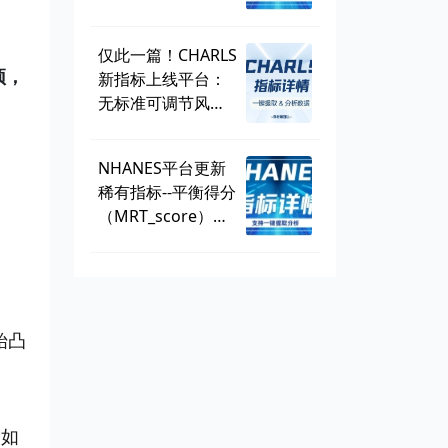
discordance，可
直接一键提取！
仅此一篇！CHARLS
预，
新指标上线平台：
无标准可调节风险
因子
（SMuRF_less）
NHANES平台更新
稀有指标--平衡得分
（MRT_score），
数据可一键提取
始凸
例如