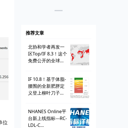
推荐文章
北协和学者再发一
区Top/IF 8.3！这个
免费公开的全球学
生健康调查，到底
有多好用？
IF 10.8！基于体脂-
腰围的全新肥胖定
义登上柳叶刀子
刊，BMI直接出
局？ | 一周好文汇
NHANES Online平
总
台新上线指标---RC-
为单位
LDL-C