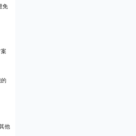
避免
方案
能的
其他