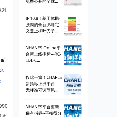
免费公开的全球学
生健康调查，到底
这对
有多好用？
IF 10.8！基于体脂-
腰围的全新肥胖定
义登上柳叶刀子
影
刊，BMI直接出
局？ | 一周好文汇
NHANES Online平
总
台新上线指标---RC-
al
LDL-C
discordance，可
ks
直接一键提取！
仅此一篇！CHARLS
d
新指标上线平台：
无标准可调节风险
因子
（SMuRF_less）
90
NHANES平台更新
稀有指标--平衡得分
探讨