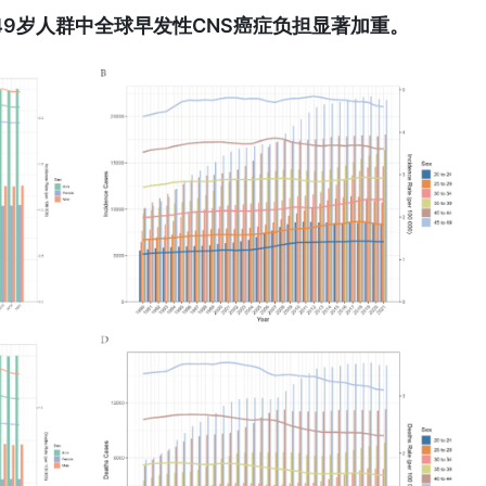
0-49岁人群中全球早发性CNS癌症负担显著加重。