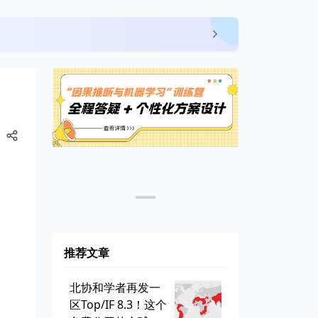
推荐文章
北协和学者再发一
区Top/IF 8.3！这个