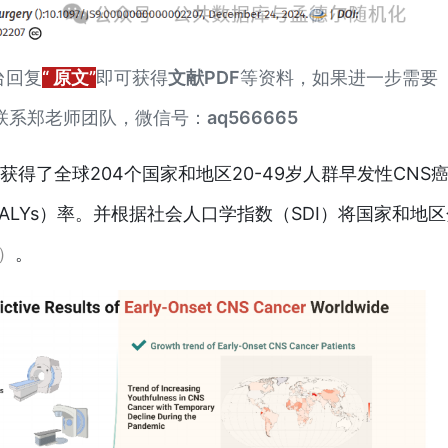
台回复
“ 原文”
即可获得
文献PDF
等资料，如果进一步需要
联系郑老师团队，微信号：
aq566665
获得了全球204个国家和地区20-49岁人群早发性CNS
LYs）率。并根据社会人口学指数（SDI）将国家和地
）
。