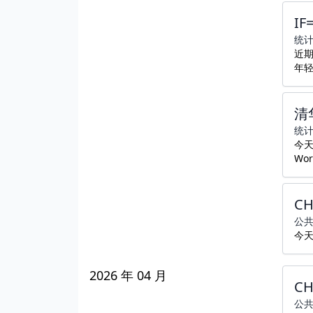
I
统
近期
年
清
统
今天
Wo
C
公
今天
2026 年 04 月
C
公