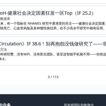
DoH-健康社会决定因素狂发一区Top（IF 25.2）
共数据库
来，有一个指标在 NHANES 研究中逐渐受到关注——健康社会决定因素（
关联死亡、心血管风险及多种慢性病结局，在不少高水平研究中都有应用
Circulation》IF 38.6！别再抱怨没钱做研究了
计方法
科研经费、没有WiFi、没有医生团队、甚至连智能手机都不用——你猜这样的研究能发到哪里？ 《C
8.6。
3 / 113
的业务
郑老师团队助教微信