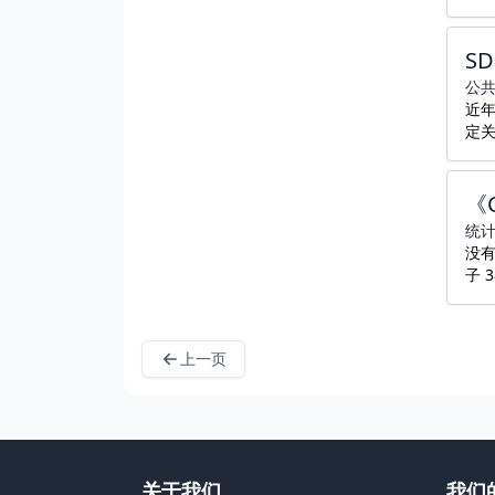
S
公
近年
定
《
统
没有
子 3
上一页
关于我们
我们