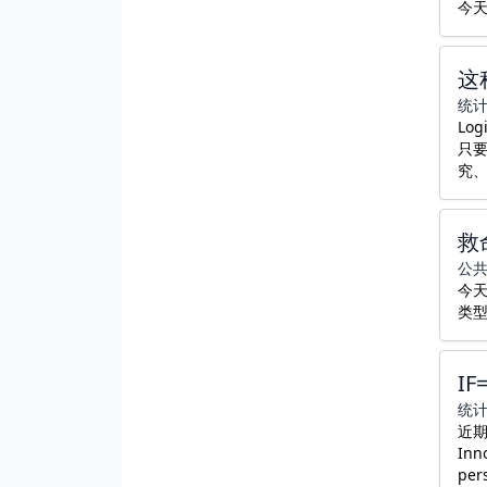
今
这
统
Lo
只要
究
救
公
今天
类
I
统
近
Inn
per