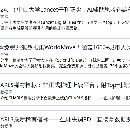
F=24.1！中山大学Lancet子刊证实，AI辅助思考选
计方法
，中山大学的学者在《Lancet Digital Health》（医学一区top，I
轻研究者生成足够新颖且有用的临床科研思路。
华免费开源数据集WorldMove！涵盖1600+城市
计方法
分享一篇清华大学学者发表在《Scientific Data》（综合二区，IF=
rldMove的全球人类移动数据集，完全免费开源，目前已覆盖179个国家
HARLS稀有指标：非正式护理上线平台，附Top刊
共数据库
介绍CHARLS整理分析平台最新上线的CHARLS指标——非正式护理，相
HARLS最新稀有指标——生理失调PD，直接拿数据发
共数据库