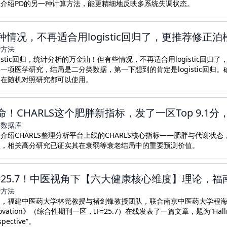
天介绍PD的另一种计算方法，能更精细地反映多系统失调状态。
种情况，不再适合用logistic回归了，更推荐修正
计方法
gistic回归，统计分析的万金油！但有些情况，不再适合用logistic回归了，更推荐修正泊
一项医学研究，结局是二分类数据，第一下想到的肯定是logistic回
、在随机对照研究都可以使用。
命！CHARLS这个肥胖新指标，发了一区Top 9.1
共数据库
介绍CHARLS整理分析平台上线的CHARLS核心指标——肥胖与代谢
型，相关高分研究已证实其在衰弱等衰老结局中的重要预测价值。
F=25.7！中医视角下【六大健康核心维度】理论，
计方法
期，福建中医药大学林尧教授与褚剑锋教授团队，联合南京中医药大学程海
ovation》（综合性期刊一区，IF=25.7）在线发表了一篇文章，题为“Hallmarks o
spective”。