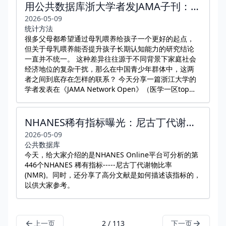
用公共数据库浙大学者发JAMA子刊：中国儿童喂6-12个月就够
2026-05-09
统计方法
很多父母都希望通过母乳喂养给孩子一个更好的起点，
但关于母乳喂养能否提升孩子长期认知能力的研究结论
一直并不统一。 这种差异往往源于不同背景下家庭社会
经济地位的复杂干扰，那么在中国青少年群体中，这两
者之间到底存在怎样的联系？ 今天分享一篇浙江大学的
学者发表在《JAMA Network Open》（医学一区top，
IF=6.9）的研究论文，研究团队使用中国家庭追踪调查
（CFPS）的数据，旨在探究中国青少年母乳喂养持续时
间和认知结果之间的关系。
NHANES稀有指标曝光：尼古丁代谢物比率（NMR），科研人赶紧码住！
2026-05-09
公共数据库
今天，给大家介绍的是NHANES Online平台可分析的第
446个NHANES 稀有指标-----尼古丁代谢物比率
(NMR)。同时，还分享了高分文献是如何描述该指标的，
以供大家参考。
上一页
2 / 113
下一页