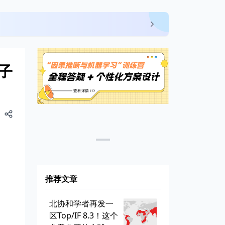
子
推荐文章
北协和学者再发一
区Top/IF 8.3！这个