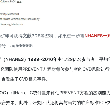
文”即可获得
文献PDF
等资料，如果进一步需
NHANES一
信号：
aq566665
HANES）1999~2010年
中1.729亿名参与者，平均
，研究团队使用PREVENT方程对每位参与者的CVD风险进
是否发生了CVD相关事件。
和Harrell C统计量来评估PREVENT方程的鉴别能
拟合效果。此外，研究团队还将其与当前的临床标准PCE