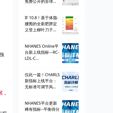
免费公开的全球学
生健康调查，到底
有多好用？
IF 10.8！基于体脂-
腰围的全新肥胖定
义登上柳叶刀子
刊，BMI直接出
局？ | 一周好文汇
NHANES Online平
总
台新上线指标---RC-
预
LDL-C
discordance，可
直接一键提取！
仅此一篇！CHARLS
新指标上线平台：
无标准可调节风险
因子
区，
（SMuRF_less）
NHANES平台更新
稀有指标--平衡得分