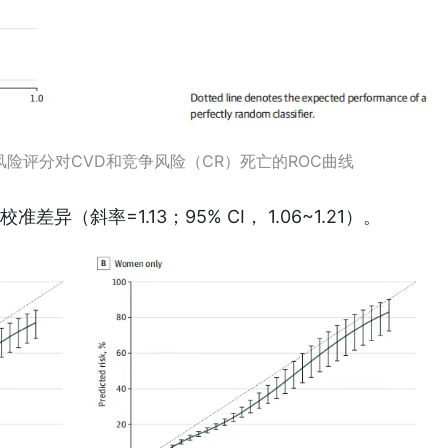
风险评分对CVD和竞争风险（CR）死亡的ROC曲线
（斜率=1.13；95% CI， 1.06~1.21）。