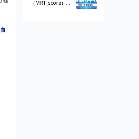
方程
（MRT_score），
数据可一键提取
心血