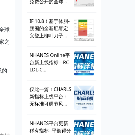
免费公开的全球学
生健康调查，到底
有多好用？
IF 10.8！基于体脂-
腰围的全新肥胖定
全球
义登上柳叶刀子
家之
刊，BMI直接出
局？ | 一周好文汇
NHANES Online平
总
台新上线指标---RC-
LDL-C
况的
discordance，可
直接一键提取！
仅此一篇！CHARLS
新指标上线平台：
无标准可调节风险
因子
y
（SMuRF_less）
NHANES平台更新
稀有指标--平衡得分