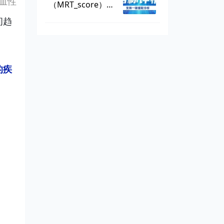
血性
（MRT_score），
数据可一键提取
间趋
的疾