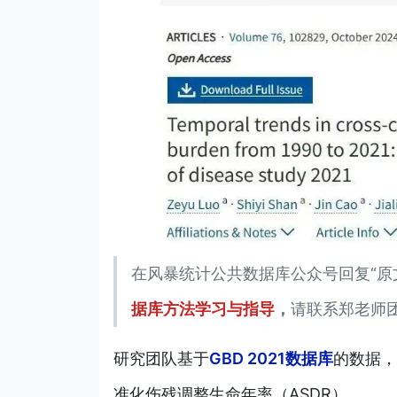
在风暴统计公共数据库公众号回复“原
据库方法学习与指导
，
请联系郑老师
研究团
队
基于
GBD 2021数据库
的数据，
准化伤残调整生命年率（ASDR）。