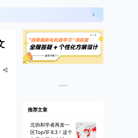
文
推荐文章
北协和学者再发一
区Top/IF 8.3！这个