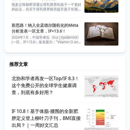
很多父母都希望通过母乳喂养给孩子一个更好
的起点，但关于母乳喂养能否提升孩子长期认
知能力的研究结论一直并不统一。 这种差异
往往源于不同背景下家庭社会经济地位的复杂
干扰，那么在中国青少年群体中，这两者之间
新思路！纳入全孟德尔随机化的Meta
到底存在怎样的联系？ 今天分享一篇浙江大
分析发表一区文章，IF=13.6！
学的学者发表在《JAMA Network Open》
（医学一区top，IF=6.9）的研究论文，研究
2024年1月，中国学者在《Eur J Epidemiol》
团队使用中国家庭追踪调查（CFPS）的数
(一区，IF=13.6）发表题为："Vitamin D and
据，旨在探究中国青少年母乳喂养持续时间和
human health: evidence from Mendelian
认知结果之间的关系。
randomization studies" 的研究论文。
推荐文章
北协和学者再发一区Top/IF 8.3！
这个免费公开的全球学生健康调
查，到底有多好用？
IF 10.8！基于体脂-腰围的全新肥
胖定义登上柳叶刀子刊，BMI直接
出局？ | 一周好文汇总