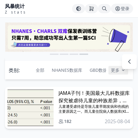
风暴统计
登录
Z stats
类别:
全部
NHANES数据库
GBD数据库
更多
CHARL
JAMA子刊！美国最大儿科数据库
探究被虐待儿童的种族差异，拿
儿童遭受虐待是导致儿童早期发病和伤残的
下IF 10.5
主要原因之一。而儿童住院病人数据库(KID)
作为美国最大的儿科护理数据库之一，早有
2025-08-04
182
学者用其探究美国儿童遭受虐待的情况。