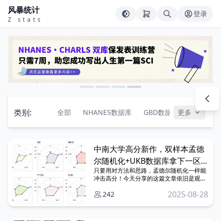
风暴统计
登录
Z stats
类别:
全部
NHANES数据库
GBD数据库
更多
CHARL
中南大学高分新作，双样本孟德
尔随机化+UKB数据库拿下一区
只要用对方法和思路，孟德尔随机化一样能
top！
冲击高分！今天分享的这篇文章依旧是观察
性研究+双样本孟德尔随机化分析，揭示了
2025-08-28
242
精神障碍与阿尔茨海默症 (AD)之间的因果关
联。不知道怎么做因果的赶紧学起来，多一
种结局就多一个高分的筹码！