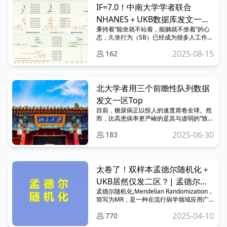
IF=7.0！中南大学学者联合
NHANES＋UKB数据库发文一区
秉持着“能坐就不站着，能躺就不坐着”的心
top
态，久坐行为（SB）已经成为很多人工作和
生活的常态。 虽然久坐已成日
2025-08-15
162
北大学者用三个前瞻性队列数据
发文一区Top
目前，糖尿病正以惊人的速度席卷全球。然
而，比高患病率更严峻的是其与虚弱的“致命
叠加”，大大增加了患者的死亡风险！既往研
2025-06-30
183
究多局限于单一队列或高质量荟萃分析，且
多数研究未
太卷了！双样本孟德尔随机化＋
UKB居然仅发二区？| 孟德尔随
孟德尔随机化,Mendelian Randomization，
机化周报（2.23-3.1）
简写为MR，是一种在流行病学领域应用广
泛的一 种实验设计方法，利用公开数据库就
2025-04-10
770
能轻装上阵写文章，甚至是高质量的论文