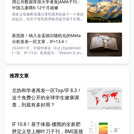
用公共数据库浙大学者发JAMA子刊：
中国儿童喂6-12个月就够
很多父母都希望通过母乳喂养给孩子一个更好
的起点，但关于母乳喂养能否提升孩子长期认
知能力的研究结论一直并不统一。 这种差异
往往源于不同背景下家庭社会经济地位的复杂
干扰，那么在中国青少年群体中，这两者之间
新思路！纳入全孟德尔随机化的Meta
到底存在怎样的联系？ 今天分享一篇浙江大
分析发表一区文章，IF=13.6！
学的学者发表在《JAMA Network Open》
（医学一区top，IF=6.9）的研究论文，研究
2024年1月，中国学者在《Eur J Epidemiol》
团队使用中国家庭追踪调查（CFPS）的数
(一区，IF=13.6）发表题为："Vitamin D and
据，旨在探究中国青少年母乳喂养持续时间和
human health: evidence from Mendelian
认知结果之间的关系。
randomization studies" 的研究论文。
推荐文章
北协和学者再发一区Top/IF 8.3！
这个免费公开的全球学生健康调
查，到底有多好用？
IF 10.8！基于体脂-腰围的全新肥
胖定义登上柳叶刀子刊，BMI直接